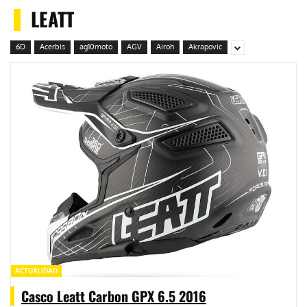
LEATT
6D
Acerbis
ag10moto
AGV
Airoh
Akrapovic
ACTUALIDAD
Casco Leatt Carbon GPX 6.5 2016