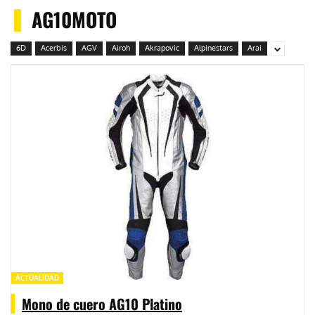
AG10MOTO
6D
Acerbis
AGV
Airoh
Akrapovic
Alpinestars
Arai
ACTUALIDAD
Mono de cuero AG10 Platino