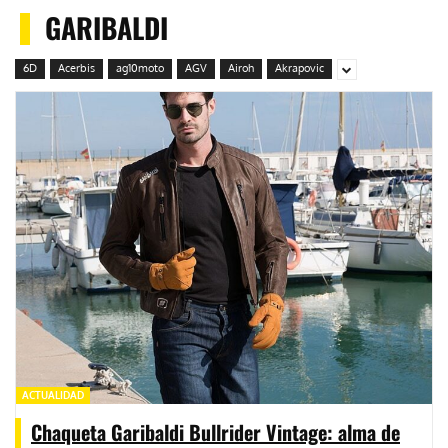
GARIBALDI
6D
Acerbis
ag10moto
AGV
Airoh
Akrapovic
ACTUALIDAD
Chaqueta Garibaldi Bullrider Vintage: alma de