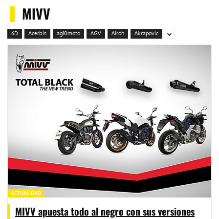
MIVV
6D
Acerbis
ag10moto
AGV
Airoh
Akrapovic
ACTUALIDAD
MIVV apuesta todo al negro con sus versiones