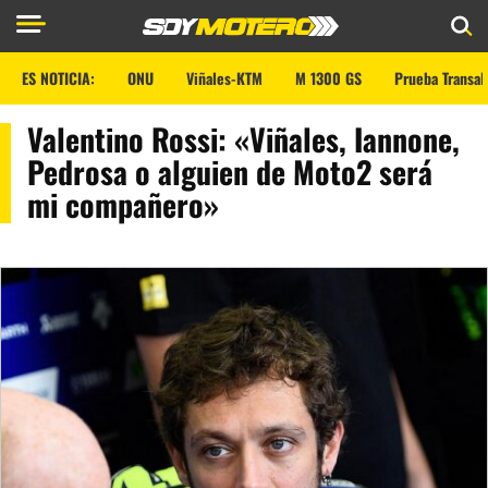
ES NOTICIA:
ONU
Viñales-KTM
M 1300 GS
Prueba Transal
Valentino Rossi: «Viñales, Iannone,
Pedrosa o alguien de Moto2 será
mi compañero»