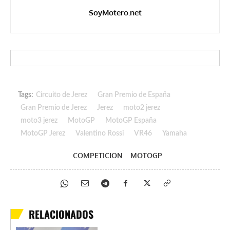
SoyMotero.net
Tags:
Circuito de Jerez
Gran Premio de España
Gran Premio de Jerez
Jerez
moto2 jerez
moto3 jerez
MotoGP
MotoGP España
MotoGP Jerez
Valentino Rossi
VR46
Yamaha
COMPETICION
MOTOGP
RELACIONADOS