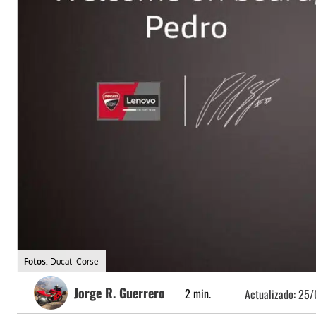
Fotos:
Ducati Corse
Jorge R. Guerrero
2
min.
Actualizado:
25/