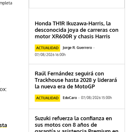
ompleta
Honda TH1R Ikuzawa-Harris, la
desconocida joya de carreras con
motor XR600R y chasis Harris
Jorge R. Guerrero
-
ACTUALIDAD
07/08/2026 16:00h
Raúl Fernández seguirá con
Trackhouse hasta 2028 y liderará
la nueva era de MotoGP
ox:
EduCaro
-
07/08/2026 15:00h
ACTUALIDAD
Suzuki refuerza la confianza en
sus motos con 8 años de
sta
garantía y asistencia Premium en