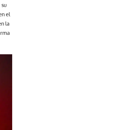
 su
en el
en la
firma