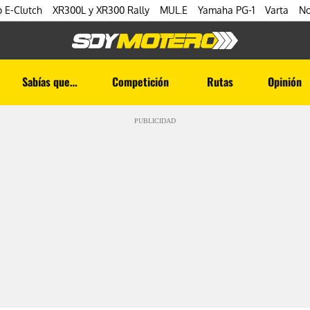
 E-Clutch
XR300L y XR300 Rally
MUL.E
Yamaha PG-1
Varta
No
Sabías que…
Competición
Rutas
Opinión
PUBLICIDAD