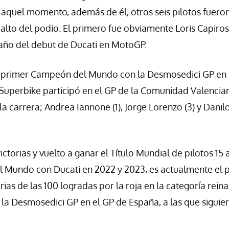
ta aquel momento, además de él, otros seis pilotos fuero
alto del podio. El primero fue obviamente Loris Capiross
 año del debut de Ducati en MotoGP.
3), primer Campeón del Mundo con la Desmosedici GP en
e Superbike participó en el GP de la Comunidad Valencia
a carrera; Andrea Iannone (1), Jorge Lorenzo (3) y Danil
ictorias y vuelto a ganar el Título Mundial de pilotos 15
 Mundo con Ducati en 2022 y 2023, es actualmente el p
ias de las 100 logradas por la roja en la categoría reina
on la Desmosedici GP en el GP de España, a las que siguie