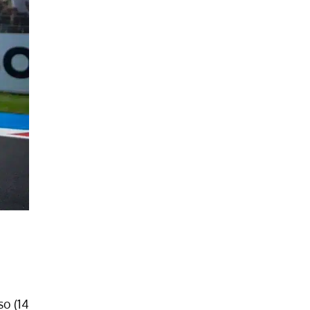
so (14