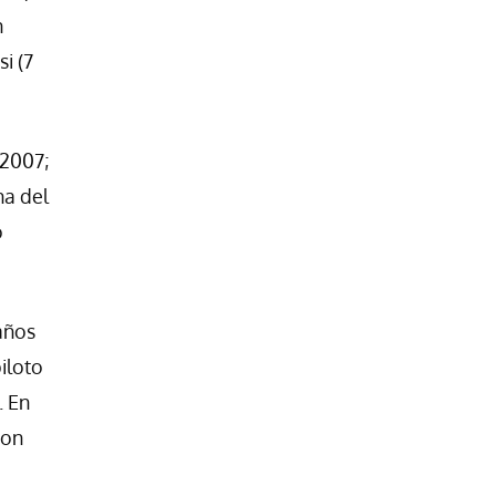
n
i (7
 2007;
na del
o
 años
iloto
. En
ron