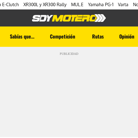
 E-Clutch
XR300L y XR300 Rally
MUL.E
Yamaha PG-1
Varta
No
Sabías que…
Competición
Rutas
Opinión
PUBLICIDAD