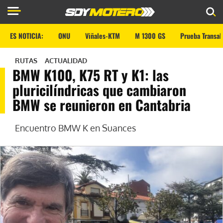
ES NOTICIA:
ONU
Viñales-KTM
M 1300 GS
Prueba Transal
RUTAS
ACTUALIDAD
BMW K100, K75 RT y K1: las
pluricilíndricas que cambiaron
BMW se reunieron en Cantabria
Encuentro BMW K en Suances