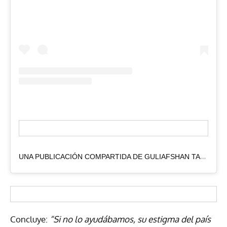
U
NA PUBLICACIÓN COMPARTIDA DE GULIAFSHAN TARIQ (@OFFICIALGULTARIQ)
Concluye:
“Si no lo ayudábamos, su estigma del país