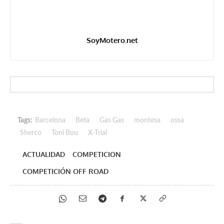
SoyMotero.net
Tags:
Barcelona
Beta
Gas Gas
montesa
ossa
Sherco
Toni Bou
X-Trial
ACTUALIDAD
COMPETICION
COMPETICIÓN OFF ROAD