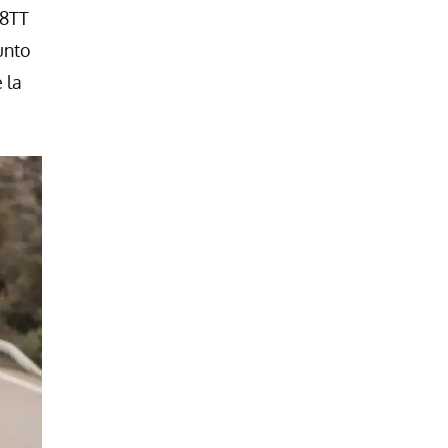
-8TT
unto
 la