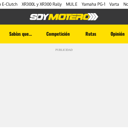
 E-Clutch
XR300L y XR300 Rally
MUL.E
Yamaha PG-1
Varta
No
Sabías que…
Competición
Rutas
Opinión
PUBLICIDAD