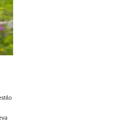
stilo
eva