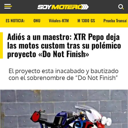
ES NOTICIA:
ONU
Viñales-KTM
M 1300 GS
Prueba Transal
Adiós a un maestro: XTR Pepo deja
las motos custom tras su polémico
proyecto «Do Not Finish»
El proyecto esta inacabado y bautizado
con el sobrenombre de “Do Not Finish”