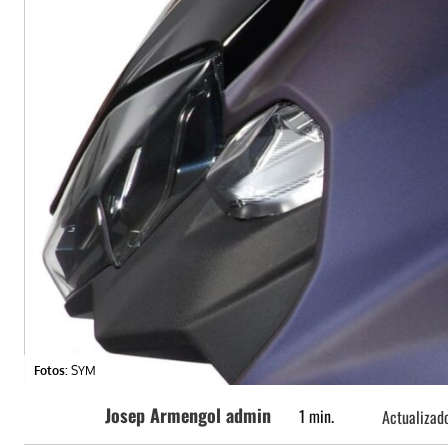
Fotos:
SYM
Josep Armengol admin
1
min.
Actualizad