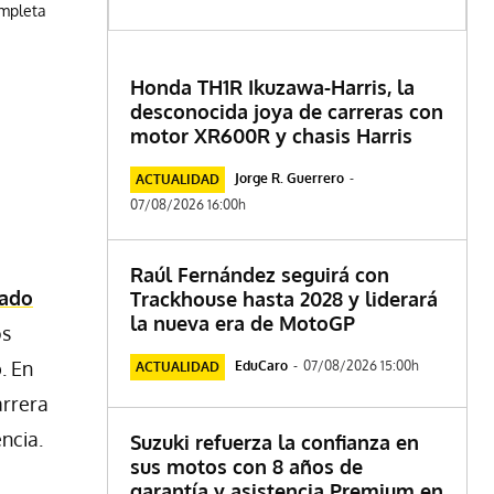
ompleta
Honda TH1R Ikuzawa-Harris, la
desconocida joya de carreras con
motor XR600R y chasis Harris
Jorge R. Guerrero
-
ACTUALIDAD
07/08/2026 16:00h
Raúl Fernández seguirá con
cado
Trackhouse hasta 2028 y liderará
la nueva era de MotoGP
os
o
. En
EduCaro
-
07/08/2026 15:00h
ACTUALIDAD
arrera
ncia.
Suzuki refuerza la confianza en
sus motos con 8 años de
garantía y asistencia Premium en