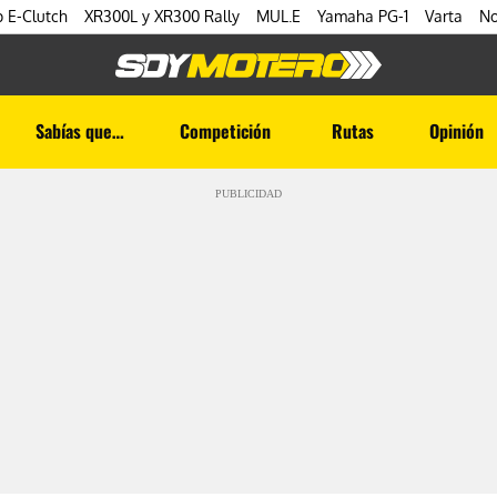
 E-Clutch
XR300L y XR300 Rally
MUL.E
Yamaha PG-1
Varta
No
Sabías que…
Competición
Rutas
Opinión
PUBLICIDAD