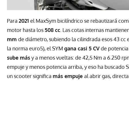
Para
2021
el MaxSym bicilíndrico se rebautizará co
motor hasta los
508 cc
. Las cotas internas mantien
mm
de diámetro, subiendo la cilindrada esos 43 cc 
la norma euro5), el SYM
gana casi 5 CV
de potencia 
sube más
y a menos vueltas: de 42,5 Nm a 6.250 rp
empuje y menos potencia arriba, y eso ha buscado S
un scooter significa
más empuje
al abrir gas, direc