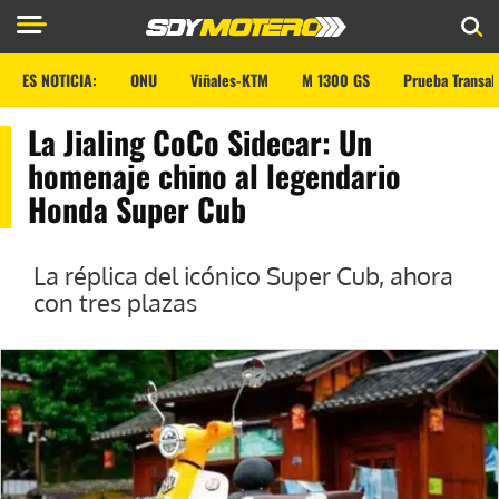
ES NOTICIA:
ONU
Viñales-KTM
M 1300 GS
Prueba Transal
La Jialing CoCo Sidecar: Un
homenaje chino al legendario
Honda Super Cub
La réplica del icónico Super Cub, ahora
con tres plazas