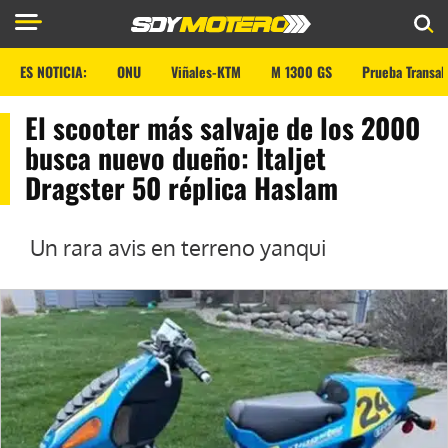
ES NOTICIA:
ONU
Viñales-KTM
M 1300 GS
Prueba Transal
El scooter más salvaje de los 2000
busca nuevo dueño: Italjet
Dragster 50 réplica Haslam
Un rara avis en terreno yanqui