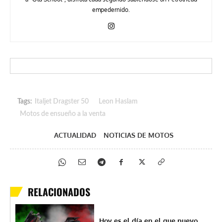
empedernido.
Tags:
Italjet Dragster 50
Leon Haslam
Motos de ensueño a la venta
ACTUALIDAD
NOTICIAS DE MOTOS
RELACIONADOS
Hoy es el día en el que nuevo