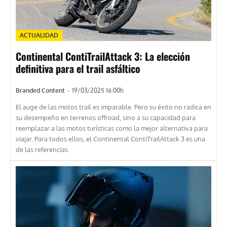
ACTUALIDAD
Continental ContiTrailAttack 3: La elección
definitiva para el trail asfáltico
Branded Content
-
19/03/2025 16:00h
El auge de las motos trail es imparable. Pero su éxito no radica en
su desempeño en terrenos offroad, sino a su capacidad para
reemplazar a las motos turísticas como la mejor alternativa para
viajar. Para todos ellos, el Continental ContiTrailAttack 3 es una
de las referencias.