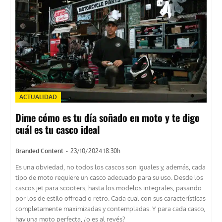
ACTUALIDAD
Dime cómo es tu día soñado en moto y te digo
cuál es tu casco ideal
Branded Content
-
23/10/2024 18:30h
Es una obviedad, no todos los cascos son iguales y, además, cada
tipo de moto requiere un casco adecuado para su uso. Desde los
cascos jet para scooters, hasta los modelos integrales, pasando
por los de estilo offroad o retro. Cada cual con sus características
completamente maximizadas y contempladas. Y para cada casco,
hay una moto perfecta, ¿o es al revés?