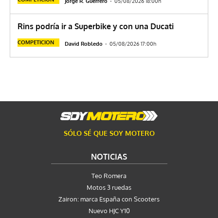
Jorge R. Guerrero
-
05/08/2026 18:00h
Rins podría ir a Superbike y con una Ducati
COMPETICION
David Robledo
-
05/08/2026 17:00h
SÓLO SÉ QUE SOY MOTERO
NOTICIAS
Teo Romera
Motos 3 ruedas
Zairon: marca España con Scooters
Nuevo HJC Y10