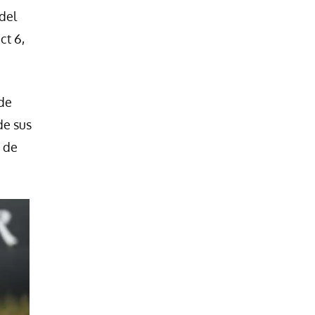
del
ct 6,
 de
de sus
n de