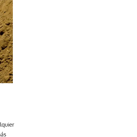
lquier
más