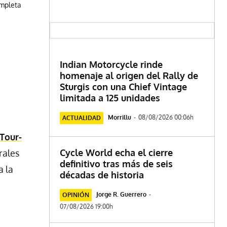
ompleta
Indian Motorcycle rinde
homenaje al origen del Rally de
Sturgis con una Chief Vintage
limitada a 125 unidades
Morrillu
-
08/08/2026 00:06h
ACTUALIDAD
Tour-
Cycle World echa el cierre
rales
definitivo tras más de seis
a la
décadas de historia
Jorge R. Guerrero
-
OPINIÓN
07/08/2026 19:00h