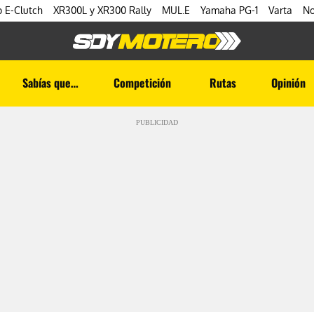
 E-Clutch
XR300L y XR300 Rally
MUL.E
Yamaha PG-1
Varta
No
Sabías que…
Competición
Rutas
Opinión
PUBLICIDAD