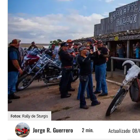
Fotos:
Rally de Sturgis
Jorge R. Guerrero
2
min.
Actualizado:
08/