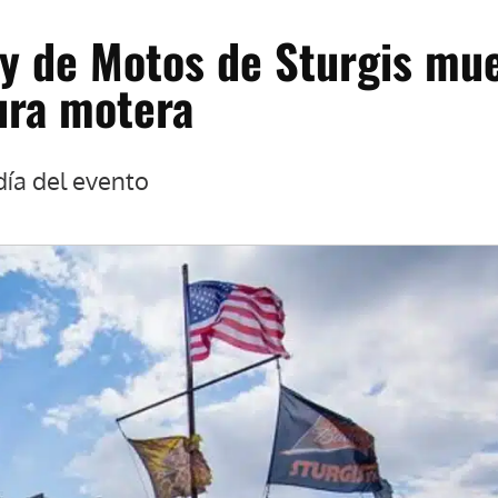
ly de Motos de Sturgis mu
tura motera
día del evento