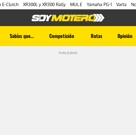
 E-Clutch
XR300L y XR300 Rally
MUL.E
Yamaha PG-1
Varta
No
Sabías que…
Competición
Rutas
Opinión
PUBLICIDAD