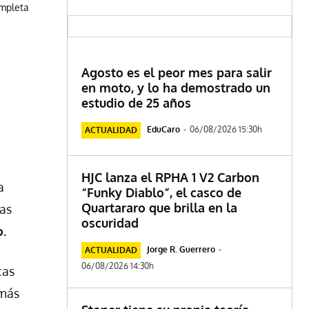
ompleta
Agosto es el peor mes para salir
en moto, y lo ha demostrado un
estudio de 25 años
EduCaro
-
06/08/2026 15:30h
ACTUALIDAD
HJC lanza el RPHA 1 V2 Carbon
a
“Funky Diablo”, el casco de
Quartararo que brilla en la
ías
oscuridad
o.
Jorge R. Guerrero
-
ACTUALIDAD
06/08/2026 14:30h
cas
 más