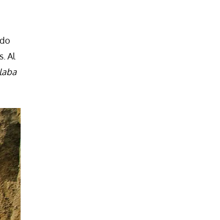
ado
. Al
ulaba