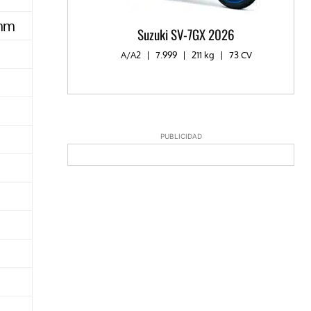
 mm
Suzuki SV-7GX 2026
A/A2
|
7.999
|
211 kg
|
73 CV
PUBLICIDAD