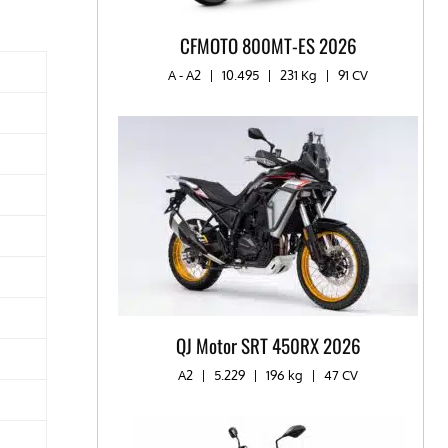
CFMOTO 800MT-ES 2026
A - A2
|
10.495
|
231 Kg
|
91 CV
QJ Motor SRT 450RX 2026
A2
|
5.229
|
196 kg​
|
47 CV