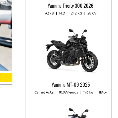
Yamaha Tricity 300 2026
A2 - B
|
N.D
|
242 KG
|
28 CV
Yamaha MT-09 2025
Carnet A/A2
|
10.999 euros
|
196 kg
|
119 cv