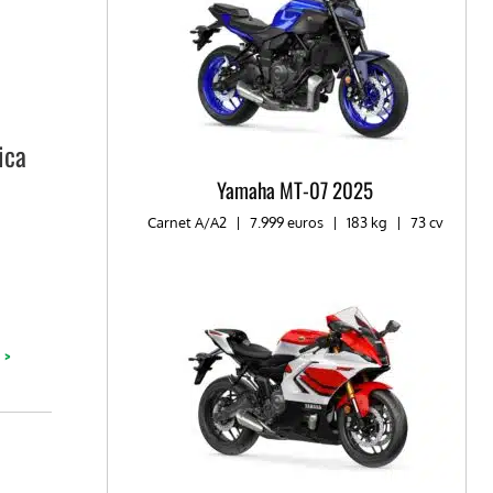
ica
Yamaha MT-07 2025
Carnet A/A2
|
7.999 euros
|
183 kg
|
73 cv
 >