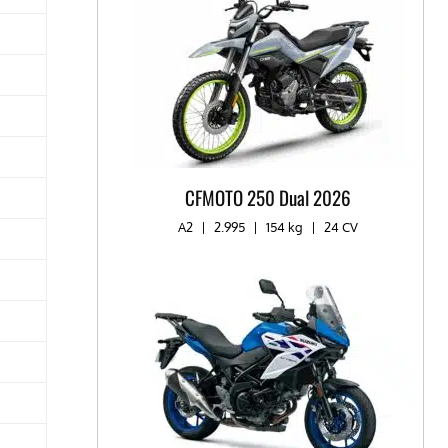
CFMOTO 250 Dual 2026
A2
|
2.995
|
154 kg
|
24 CV