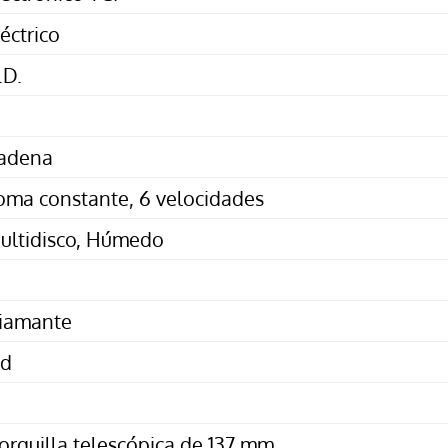
léctrico
.D.
adena
oma constante, 6 velocidades
ultidisco, Húmedo
iamante
.d
orquilla telescópica de 137 mm.