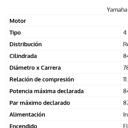
Yamaha 
Motor
Tipo
4
Distribución
R
Cilindrada
8
Diámetro x Carrera
7
Relación de compresión
11
Potencia máxima declarada
8
Par máximo declarado
8
Alimentación
I
Encendido
E