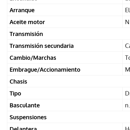
Arranque
E
Aceite motor
N
Transmisión
Transmisión secundaria
C
Cambio/Marchas
T
Embrague/Accionamiento
M
Chasis
Tipo
D
Basculante
n
Suspensiones
Delantera
H