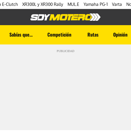
 E-Clutch
XR300L y XR300 Rally
MUL.E
Yamaha PG-1
Varta
No
Sabías que…
Competición
Rutas
Opinión
PUBLICIDAD