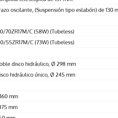
razo oscilante, (Suspensión tipo eslabón) de 130
20/70ZR17M/C (58W) (Tubeless)
80/55ZR17M/C (73W) (Tubeless)
oble disco hidráulico, Ø 298 mm
isco hidráulico único, Ø 245 mm
,160 mm
,375 mm
50 mm