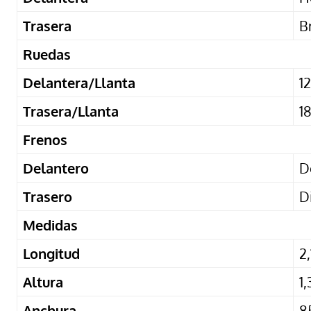
Trasera
B
Ruedas
Delantera/Llanta
1
Trasera/Llanta
1
Frenos
Delantero
D
Trasero
D
Medidas
Longitud
2
Altura
1
Anchura
8