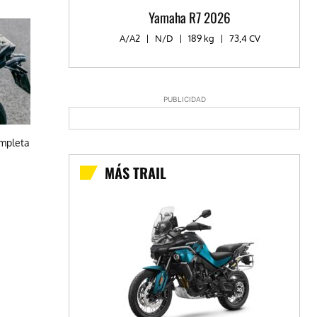
Yamaha R7 2026
A/A2
|
N/D
|
189 kg
|
73,4 CV
PUBLICIDAD
ompleta
MÁS TRAIL