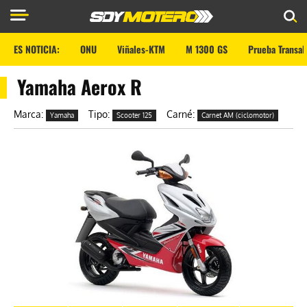
ES NOTICIA:
ONU
Viñales-KTM
M 1300 GS
Prueba Transal
Yamaha Aerox R
Marca:
Tipo:
Carné:
Yamaha
Scooter 125
Carnet AM (ciclomotor)