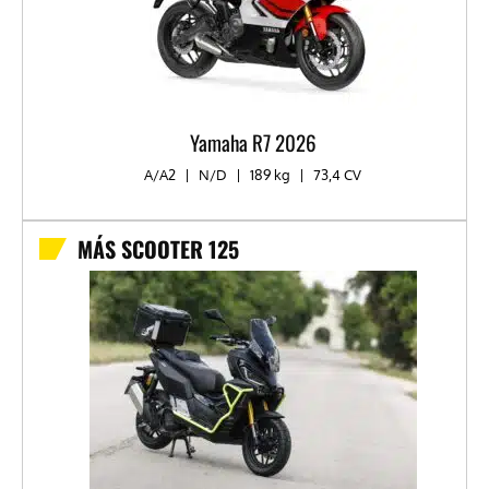
Yamaha R7 2026
A/A2
|
N/D
|
189 kg
|
73,4 CV
MÁS SCOOTER 125