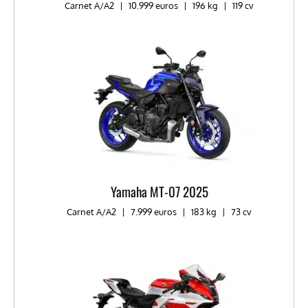
Carnet A/A2
|
10.999 euros
|
196 kg
|
119 cv
Yamaha MT-07 2025
Carnet A/A2
|
7.999 euros
|
183 kg
|
73 cv