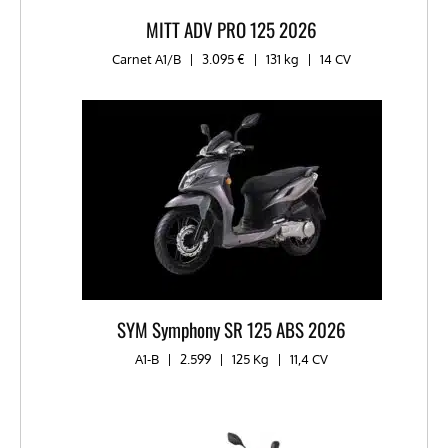
MITT ADV PRO 125 2026
Carnet A1/B
|
3.095 €
|
131 kg
|
14 CV
SYM Symphony SR 125 ABS 2026
A1-B
|
2.599
|
125 Kg
|
11,4 CV