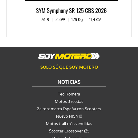
SYM Symphony SR 125 CBS 2026
A1-B
|
2.399
|
125 Kg
|
11,4 CV
SÓLO SÉ QUE SOY MOTERO
NOTICIAS
Teo Romera
Motos 3 ruedas
Zairon: marca España con Scooters
Nuevo HJC Y10
Motos trail más vendidas
Scooter Crossover 125