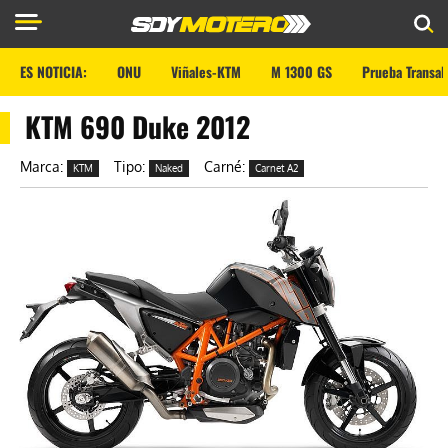
ES NOTICIA:
ONU
Viñales-KTM
M 1300 GS
Prueba Transal
KTM 690 Duke 2012
Marca:
Tipo:
Carné:
KTM
Naked
Carnet A2