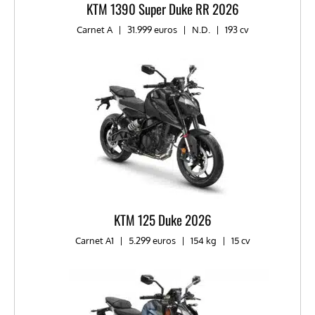
KTM 1390 Super Duke RR 2026
Carnet A
|
31.999 euros
|
N.D.
|
193 cv
KTM 125 Duke 2026
Carnet A1
|
5.299 euros
|
154 kg
|
15 cv