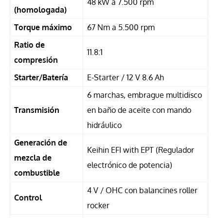
48 kW a 7.500 rpm
(homologada)
Torque máximo
67 Nm a 5.500 rpm
Ratio de
11.8:1
compresión
Starter/Batería
E-Starter / 12 V 8.6 Ah
6 marchas, embrague multidisco
Transmisión
en baño de aceite con mando
hidráulico
Generación de
Keihin EFI with EPT (Regulador
mezcla de
electrónico de potencia)
combustible
4 V / OHC con balancines roller
Control
rocker