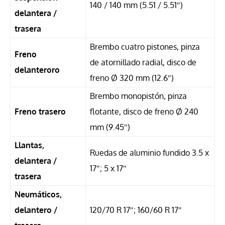
140 / 140 mm (5.51 / 5.51″)
delantera /
trasera
Brembo cuatro pistones, pinza
Freno
de atornillado radial, disco de
delanteroro
freno Ø 320 mm (12.6″)
Brembo monopistón, pinza
Freno trasero
flotante, disco de freno Ø 240
mm (9.45″)
Llantas,
Ruedas de aluminio fundido 3.5 x
delantera /
17″; 5 x 17″
trasera
Neumáticos,
delantero /
120/70 R 17″; 160/60 R 17″