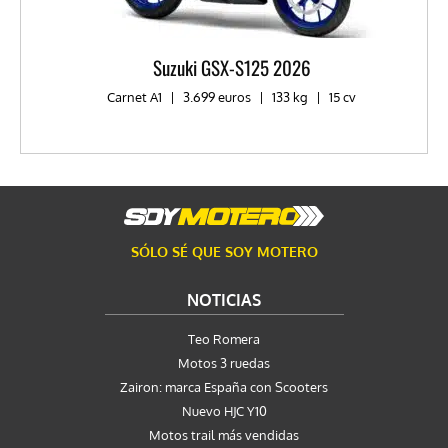
Suzuki GSX-S125 2026
Carnet A1
|
3.699 euros
|
133 kg
|
15 cv
SÓLO SÉ QUE SOY MOTERO
NOTICIAS
Teo Romera
Motos 3 ruedas
Zairon: marca España con Scooters
Nuevo HJC Y10
Motos trail más vendidas