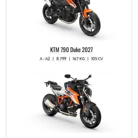
KTM 790 Duke 2027
A - A2
|
8.799
|
167 KG
|
105 CV