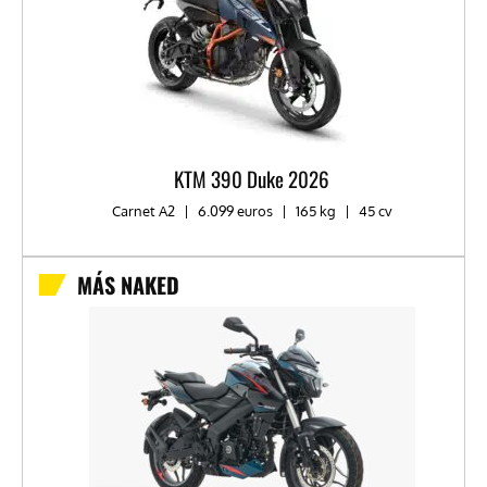
KTM 390 Duke 2026
Carnet A2
|
6.099 euros
|
165 kg
|
45 cv
MÁS NAKED