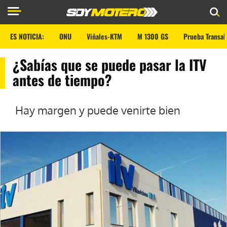
ES NOTICIA:
ONU
Viñales-KTM
M 1300 GS
Prueba Transal
¿Sabías que se puede pasar la ITV
antes de tiempo?
Hay margen y puede venirte bien