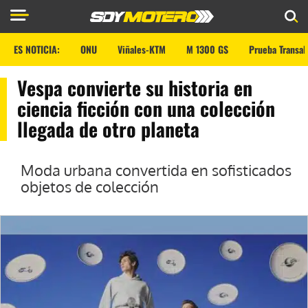
ES NOTICIA:
ONU
Viñales-KTM
M 1300 GS
Prueba Transal
Vespa convierte su historia en
ciencia ficción con una colección
llegada de otro planeta
Moda urbana convertida en sofisticados
objetos de colección