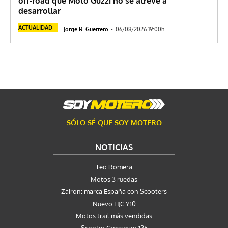
off-road que Moto Guzzi no se atreve a
desarrollar
ACTUALIDAD
Jorge R. Guerrero
-
06/08/2026 19:00h
SÓLO SÉ QUE SOY MOTERO
NOTICIAS
Teo Romera
Motos 3 ruedas
Zairon: marca España con Scooters
Nuevo HJC Y10
Motos trail más vendidas