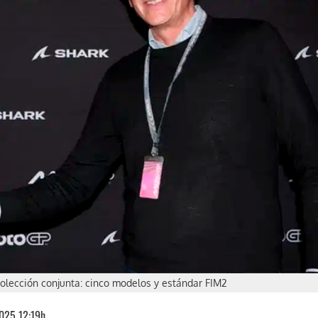
olección conjunta: cinco modelos y estándar FIM2
025 12:19h