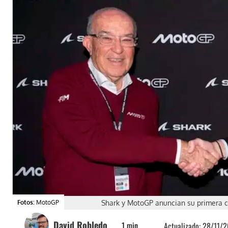
Fotos:
MotoGP
Shark y MotoGP anuncian su primera c
David Robledo
1
min.
Actualizado:
28/11/2