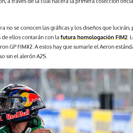
, a través de la cual nacerá la primera colección oficia
a no se conocen las gráficas y los diseños que lucirán,
s de ellos contarán con la
futura homologación FIM2
. 
on GP FIM#2. A estos hay que sumarle el Aeron estánda
o sin el alerón A2S.