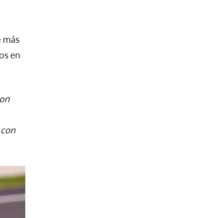
e más
os en
con
 con