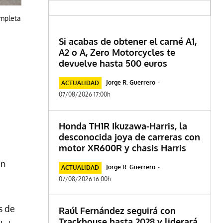
ompleta
Si acabas de obtener el carné A1,
A2 o A, Zero Motorcycles te
devuelve hasta 500 euros
Jorge R. Guerrero
-
ACTUALIDAD
07/08/2026 17:00h
Honda TH1R Ikuzawa-Harris, la
desconocida joya de carreras con
motor XR600R y chasis Harris
an
Jorge R. Guerrero
-
ACTUALIDAD
07/08/2026 16:00h
s de
Raúl Fernández seguirá con
Trackhouse hasta 2028 y liderará