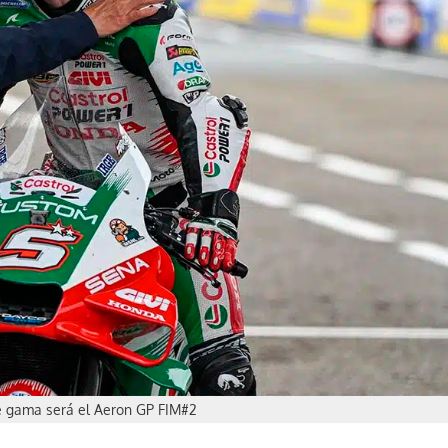
e gama será el Aeron GP FIM#2