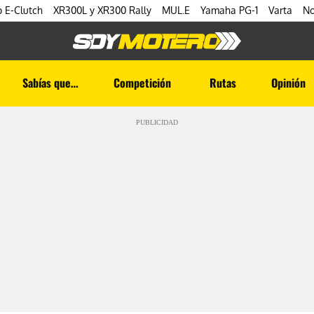
 E-Clutch
XR300L y XR300 Rally
MUL.E
Yamaha PG-1
Varta
No
Sabías que…
Competición
Rutas
Opinión
PUBLICIDAD