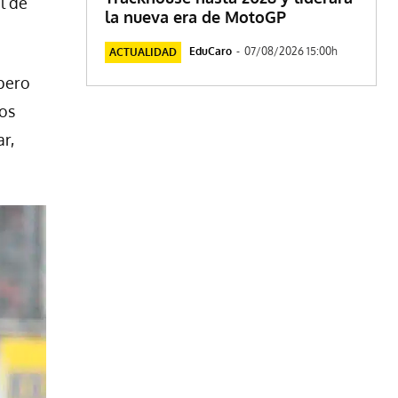
l de
la nueva era de MotoGP
EduCaro
-
07/08/2026 15:00h
ACTUALIDAD
 pero
Los
r,