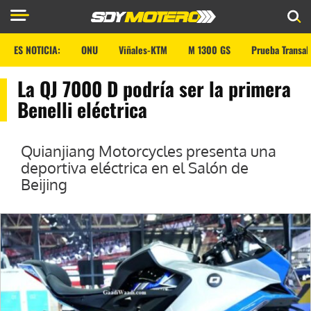
ES NOTICIA:
ONU
Viñales-KTM
M 1300 GS
Prueba Transal
La QJ 7000 D podría ser la primera
Benelli eléctrica
Quianjiang Motorcycles presenta una
deportiva eléctrica en el Salón de
Beijing