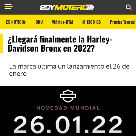
ES NOTICIA:
ONU
Viñales-KTM
M 1300 GS
Prueba Transal
¿Llegará finalmente la Harley-
Davidson Bronx en 2022?
La marca ultima un lanzamiento el 26 de
enero