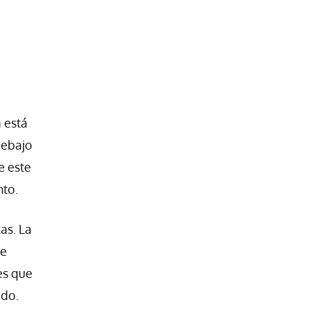
 está
Debajo
e este
nto.
as. La
ue
es que
ado.