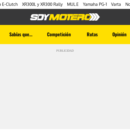
 E-Clutch
XR300L y XR300 Rally
MUL.E
Yamaha PG-1
Varta
No
Sabías que…
Competición
Rutas
Opinión
PUBLICIDAD