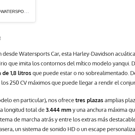
UNA
PUBLICACIÓN COMPARTIDA DE WATERSPORTS CAR (@WATERSPORTSCAR)
e
desde Watersports Car, esta Harley-Davidson acuática
drio que imita los contornos del mítico modelo yanqui. 
e 1,8 litros
que puede estar o no sobrealimentado. D
 los 250 CV máximos que puede llegar a rendir el conju
delo en particular), nos ofrece
tres plazas
amplias plaz
na longitud total de
3.444 mm
y una anchura máxima q
stema de marcha atrás y entre los extras más destacabl
trasera, un sistema de sonido HD o un escape personaliz