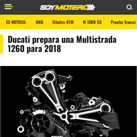
ES NOTICIA:
ONU
Viñales-KTM
M 1300 GS
Prueba Transal
Ducati prepara una Multistrada
1260 para 2018