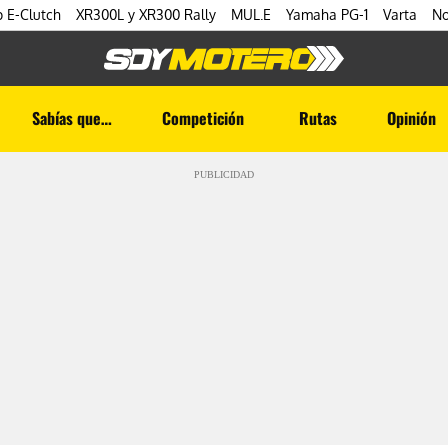
 E-Clutch
XR300L y XR300 Rally
MUL.E
Yamaha PG-1
Varta
No
Sabías que…
Competición
Rutas
Opinión
PUBLICIDAD