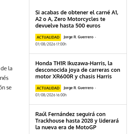
Si acabas de obtener el carné A1,
A2 o A, Zero Motorcycles te
devuelve hasta 500 euros
Jorge R. Guerrero
-
ACTUALIDAD
07/08/2026 17:00h
Honda TH1R Ikuzawa-Harris, la
 de la
desconocida joya de carreras con
motor XR600R y chasis Harris
inés
ón se
Jorge R. Guerrero
-
ACTUALIDAD
07/08/2026 16:00h
Raúl Fernández seguirá con
Trackhouse hasta 2028 y liderará
la nueva era de MotoGP