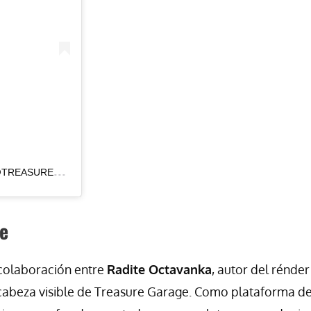
UNA
PUBLICACIÓN COMPARTIDA DE TREASURE GARAGE (@TREASUREGARAGE)
le
 colaboración entre
Radite Octavanka
, autor del rénder
 cabeza visible de Treasure Garage. Como plataforma de