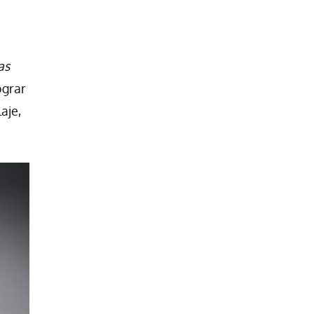
as
ograr
aje,