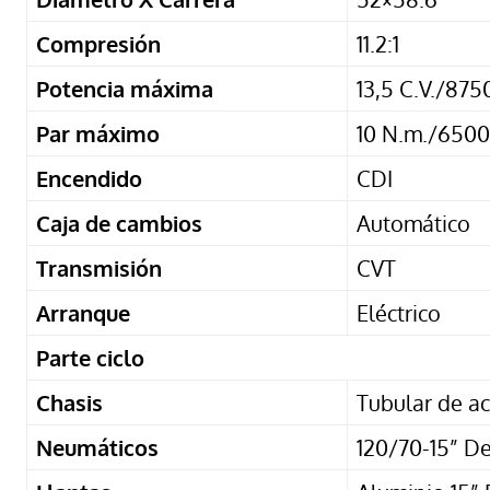
Compresión
11.2:1
Potencia máxima
13,5 C.V./875
Par máximo
10 N.m./650
Encendido
CDI
Caja de cambios
Automático
Transmisión
CVT
Arranque
Eléctrico
Parte ciclo
Chasis
Tubular de a
Neumáticos
120/70-15” De