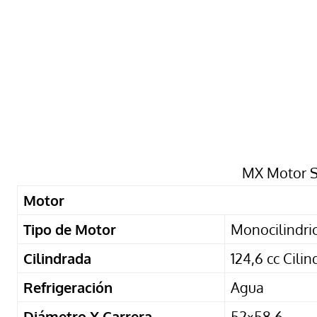
MX Motor S
Motor
Tipo de Motor
Monocilindric
Cilindrada
124,6 cc Cili
Refrigeración
Agua
Diámetro X Carrera
52×58.6