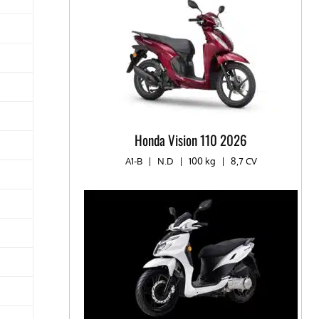
Honda Vision 110 2026
A1-B
|
N.D
|
100 kg
|
8,7 CV