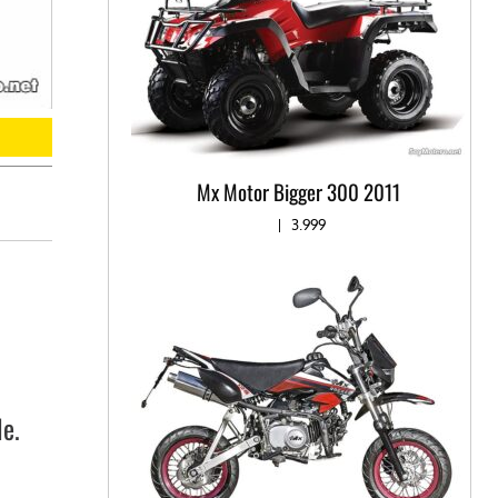
Mx Motor Bigger 300 2011
|
3.999
le.