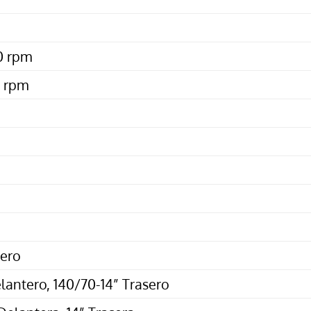
0 rpm
0 rpm
cero
lantero, 140/70-14” Trasero