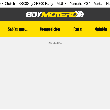
 E-Clutch
XR300L y XR300 Rally
MUL.E
Yamaha PG-1
Varta
No
Sabías que…
Competición
Rutas
Opinión
PUBLICIDAD