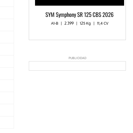
SYM Symphony SR 125 CBS 2026
A1-B
|
2.399
|
125 Kg
|
11,4 CV
PUBLICIDAD