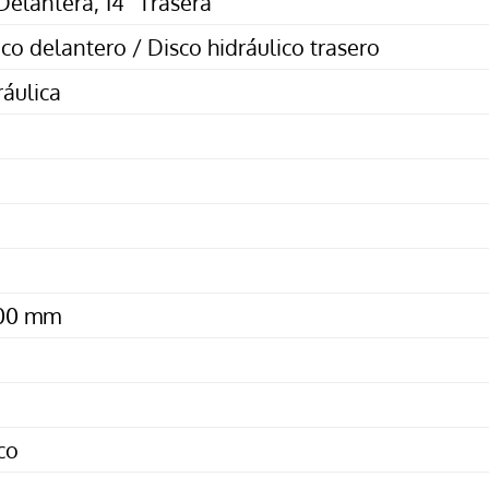
Delantera, 14” Trasera
ico delantero / Disco hidráulico trasero
ráulica
100 mm
co