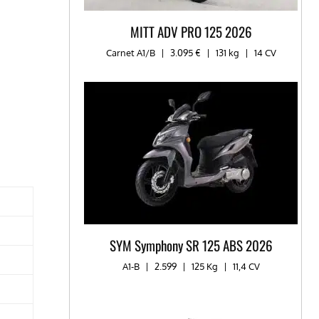
MITT ADV PRO 125 2026
Carnet A1/B
|
3.095 €
|
131 kg
|
14 CV
SYM Symphony SR 125 ABS 2026
A1-B
|
2.599
|
125 Kg
|
11,4 CV