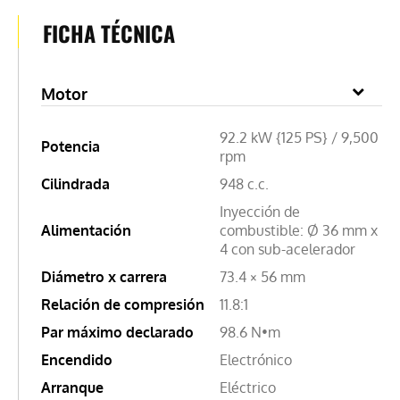
FICHA TÉCNICA
Motor
92.2 kW {125 PS} / 9,500
Potencia
rpm
Cilindrada
948 c.c.
Inyección de
Alimentación
combustible: Ø 36 mm x
4 con sub-acelerador
Diámetro x carrera
73.4 × 56 mm
Relación de compresión
11.8:1
Par máximo declarado
98.6 N•m
Encendido
Electrónico
Arranque
Eléctrico