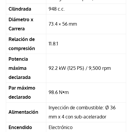
Cilindrada
948 c.c.
Diámetro x
73.4 × 56 mm
Carrera
Relación de
11.8:1
compresión
Potencia
máxima
92.2 kW {125 PS} / 9,500 rpm
declarada
Par máximo
98.6 N•m
declarado
Inyección de combustible: Ø 36
Alimentación
mm x 4 con sub-acelerador
Encendido
Electrónico