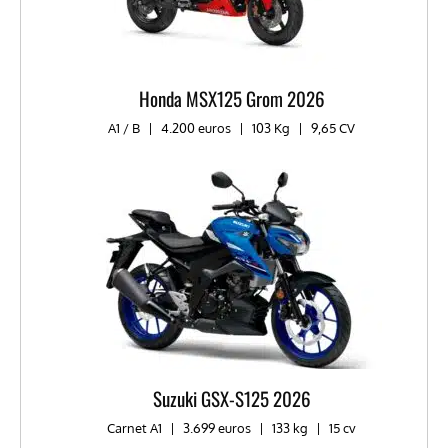
Honda MSX125 Grom 2026
A1 / B
|
4.200 euros
|
103 Kg
|
9,65 CV
Suzuki GSX-S125 2026
Carnet A1
|
3.699 euros
|
133 kg
|
15 cv