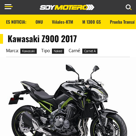
ES NOTICIA:
ONU
Viñales-KTM
M 1300 GS
Prueba Transal
Kawasaki Z900 2017
Marca:
Tipo:
Carné:
Kawasaki
Naked
Carnet A