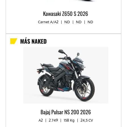
Kawasaki Z650 S 2026
Carnet A/A2
|
ND
|
ND
|
ND
MÁS NAKED
Bajaj Pulsar NS 200 2026
A2
|
2.749
|
158 Kg
|
24,5 CV