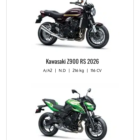
Kawasaki Z900 RS 2026
A/A2
|
N.D
|
216 kg
|
116 CV