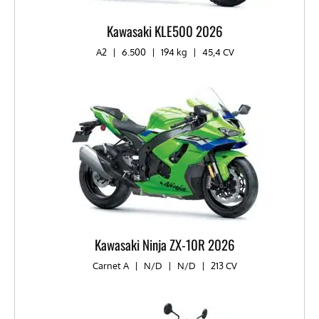
Kawasaki KLE500 2026
A2
|
6.500
|
194 kg
|
45,4 CV
Kawasaki Ninja ZX-10R 2026
Carnet A
|
N/D
|
N/D
|
213 CV