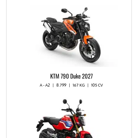
KTM 790 Duke 2027
A - A2
|
8.799
|
167 KG
|
105 CV