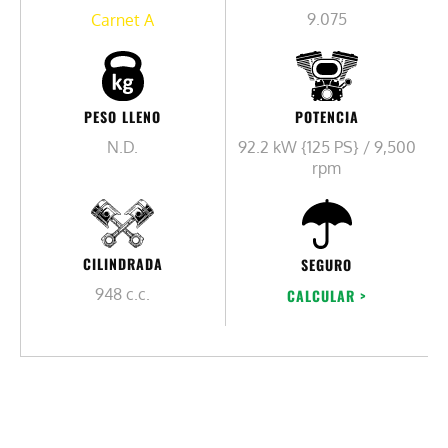
9.075
Carnet A
PESO LLENO
POTENCIA
N.D.
92.2 kW {125 PS} / 9,500
rpm
CILINDRADA
SEGURO
948 c.c.
CALCULAR >