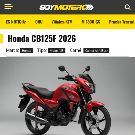
ES NOTICIA:
ONU
Viñales-KTM
M 1300 GS
Prueba Transal
Honda CB125F 2026
Marca:
Tipo:
Carné:
Honda
Motos 125
Carnet A1 (125cc)