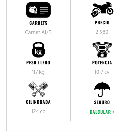
PRECIO
CARNETS
2.980
Carnet A1/B
PESO LLENO
POTENCIA
117 kg
10,7 cv
CILINDRADA
SEGURO
124 cc
CALCULAR >