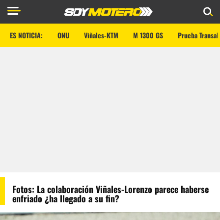
ES NOTICIA:
ONU
Viñales-KTM
M 1300 GS
Prueba Transal
Fotos: La colaboración Viñales-Lorenzo parece haberse
enfriado ¿ha llegado a su fin?