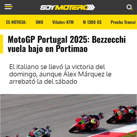
ES NOTICIA:
ONU
Viñales-KTM
M 1300 GS
Prueba Transal
MotoGP Portugal 2025: Bezzecchi
vuela bajo en Portimao
El italiano se llevó la victoria del
domingo, aunque Álex Márquez le
arrebató la del sábado