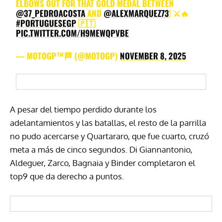
ELBOWS OUT FOR THAT GOLD MEDAL BETWEEN
@37_PEDROACOSTA
AND
@ALEXMARQUEZ73
! ⚔️🔥
#PORTUGUESEGP
🇵🇹
PIC.TWITTER.COM/H9MEWQPVBE
— MOTOGP™🏁 (@MOTOGP)
NOVEMBER 8, 2025
A pesar del tiempo perdido durante los
adelantamientos y las batallas, el resto de la parrilla
no pudo acercarse y Quartararo, que fue cuarto, cruzó
meta a más de cinco segundos. Di Giannantonio,
Aldeguer, Zarco, Bagnaia y Binder completaron el
top9 que da derecho a puntos.