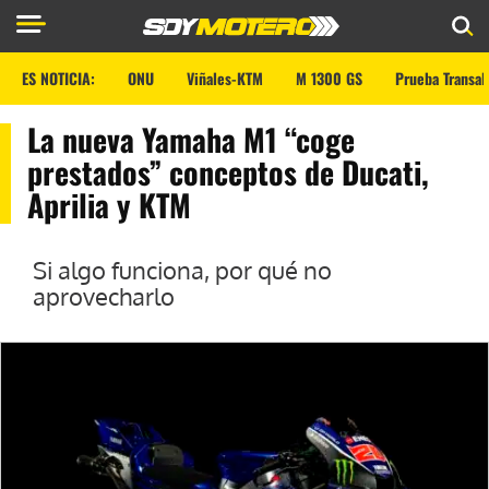
ES NOTICIA:
ONU
Viñales-KTM
M 1300 GS
Prueba Transal
La nueva Yamaha M1 “coge
prestados” conceptos de Ducati,
Aprilia y KTM
Si algo funciona, por qué no
aprovecharlo