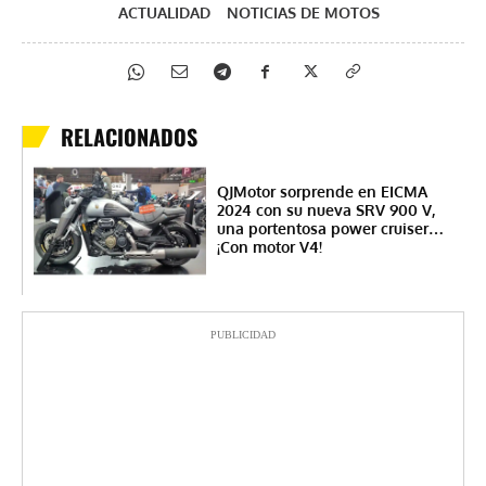
ACTUALIDAD
NOTICIAS DE MOTOS
RELACIONADOS
QJMotor sorprende en EICMA
2024 con su nueva SRV 900 V,
una portentosa power cruiser…
¡Con motor V4!
PUBLICIDAD