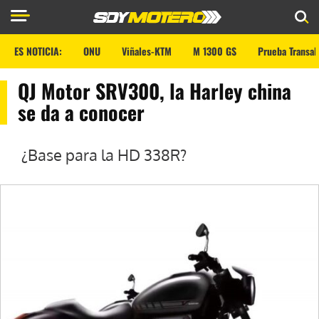
ES NOTICIA:
ONU
Viñales-KTM
M 1300 GS
Prueba Transal
QJ Motor SRV300, la Harley china
se da a conocer
¿Base para la HD 338R?