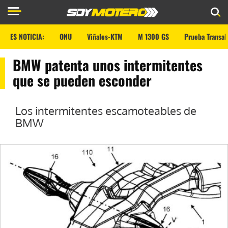
ES NOTICIA:
ONU
Viñales-KTM
M 1300 GS
Prueba Transal
BMW patenta unos intermitentes
que se pueden esconder
Los intermitentes escamoteables de
BMW