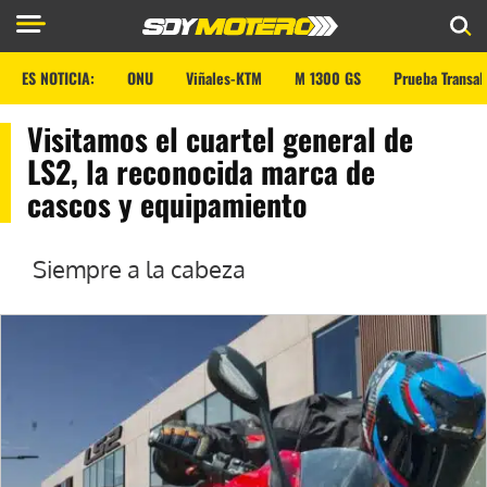
ES NOTICIA:
ONU
Viñales-KTM
M 1300 GS
Prueba Transal
Visitamos el cuartel general de
LS2, la reconocida marca de
cascos y equipamiento
Siempre a la cabeza