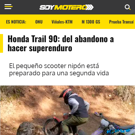
ES NOTICIA:
ONU
Viñales-KTM
M 1300 GS
Prueba Transal
Honda Trail 90: del abandono a
hacer superenduro
El pequeño scooter nipón está
preparado para una segunda vida