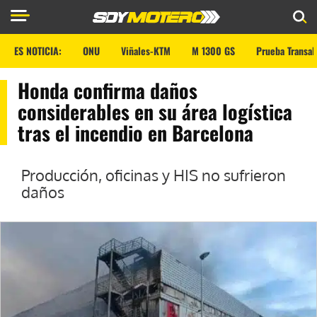
ES NOTICIA:
ONU
Viñales-KTM
M 1300 GS
Prueba Transal
Honda confirma daños
considerables en su área logística
tras el incendio en Barcelona
Producción, oficinas y HIS no sufrieron
daños