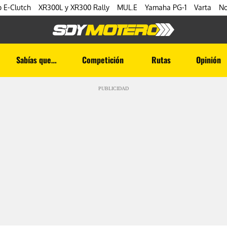
 E-Clutch
XR300L y XR300 Rally
MUL.E
Yamaha PG-1
Varta
No
Sabías que…
Competición
Rutas
Opinión
PUBLICIDAD