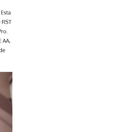
 Esta
e RST
Pro.
E AA,
 de