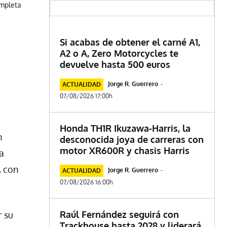
ompleta
Si acabas de obtener el carné A1,
A2 o A, Zero Motorcycles te
devuelve hasta 500 euros
Jorge R. Guerrero
-
ACTUALIDAD
07/08/2026 17:00h
Honda TH1R Ikuzawa-Harris, la
n
desconocida joya de carreras con
motor XR600R y chasis Harris
ta
, con
Jorge R. Guerrero
-
ACTUALIDAD
07/08/2026 16:00h
Raúl Fernández seguirá con
r su
Trackhouse hasta 2028 y liderará