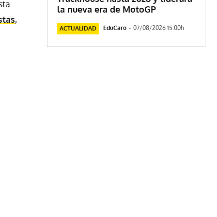
sta
la nueva era de MotoGP
stas
,
EduCaro
-
07/08/2026 15:00h
ACTUALIDAD