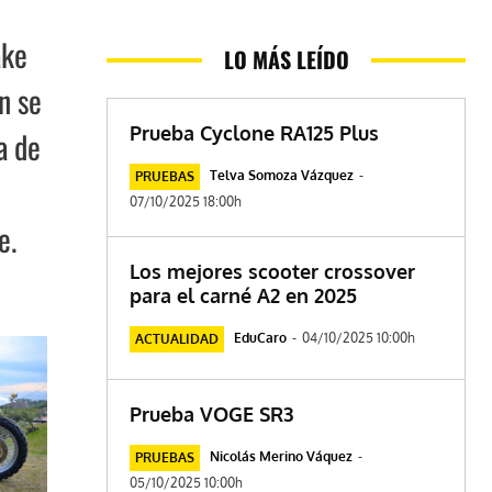
ake
LO MÁS LEÍDO
n se
Prueba Cyclone RA125 Plus
a de
Telva Somoza Vázquez
-
PRUEBAS
07/10/2025 18:00h
e.
Los mejores scooter crossover
para el carné A2 en 2025
EduCaro
-
04/10/2025 10:00h
ACTUALIDAD
Prueba VOGE SR3
Nicolás Merino Váquez
-
PRUEBAS
05/10/2025 10:00h