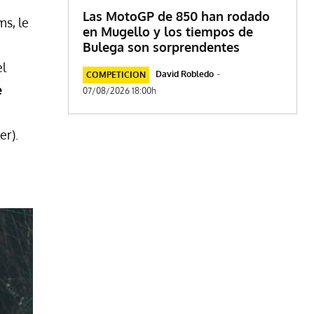
Las MotoGP de 850 han rodado
ms, le
en Mugello y los tiempos de
Bulega son sorprendentes
el
David Robledo
-
COMPETICION
e
07/08/2026 18:00h
er).