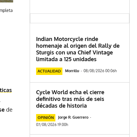
ompleta
Indian Motorcycle rinde
homenaje al origen del Rally de
Sturgis con una Chief Vintage
limitada a 125 unidades
Morrillu
-
08/08/2026 00:06h
ACTUALIDAD
ticas
Cycle World echa el cierre
definitivo tras más de seis
l
décadas de historia
se
de
Jorge R. Guerrero
-
OPINIÓN
07/08/2026 19:00h