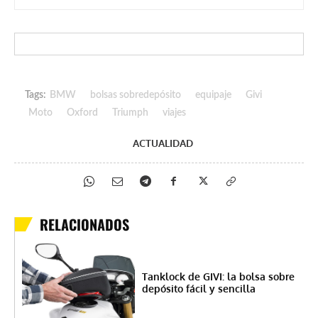
Tags:
BMW
bolsas sobredepósito
equipaje
Givi
Moto
Oxford
Triumph
viajes
ACTUALIDAD
RELACIONADOS
Tanklock de GIVI: la bolsa sobre
depósito fácil y sencilla