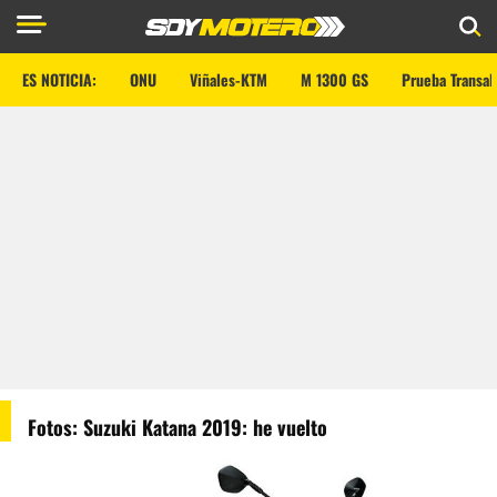
ES NOTICIA:
ONU
Viñales-KTM
M 1300 GS
Prueba Transal
Fotos: Suzuki Katana 2019: he vuelto