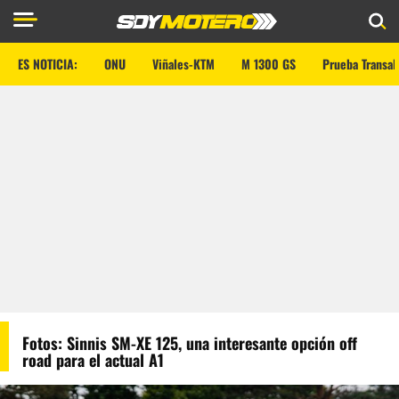
ES NOTICIA:
ONU
Viñales-KTM
M 1300 GS
Prueba Transal
Fotos: Sinnis SM-XE 125, una interesante opción off
road para el actual A1