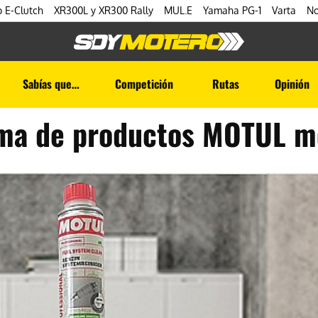
 E-Clutch
XR300L y XR300 Rally
MUL.E
Yamaha PG-1
Varta
No
Sabías que…
Competición
Rutas
Opinión
ama de productos MOTUL m