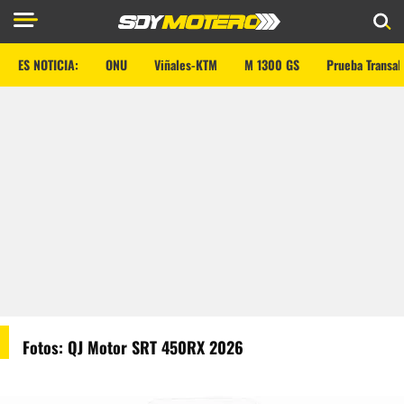
ES NOTICIA:
ONU
Viñales-KTM
M 1300 GS
Prueba Transal
Fotos: QJ Motor SRT 450RX 2026