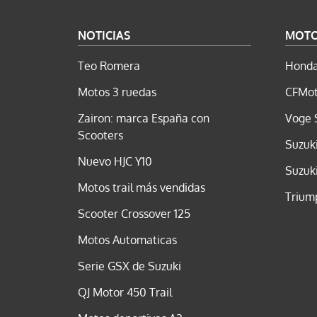
NOTICIAS
MOT
Teo Romera
Honda
Motos 3 ruedas
CFMot
Zairon: marca España con
Voge 
Scooters
Suzuk
Nuevo HJC Y10
Suzuk
Motos trail más vendidas
Trium
Scooter Crossover 125
Motos Automaticas
Serie GSX de Suzuki
QJ Motor 450 Trail