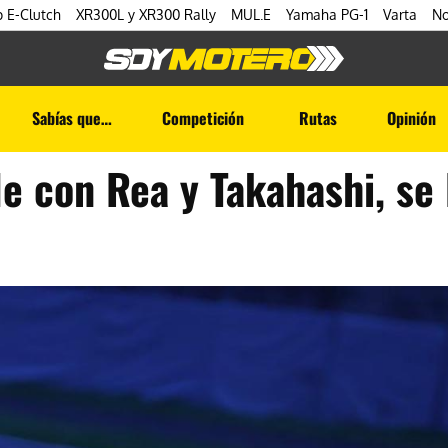
 E-Clutch
XR300L y XR300 Rally
MUL.E
Yamaha PG-1
Varta
No
Sabías que…
Competición
Rutas
Opinión
e con Rea y Takahashi, se 