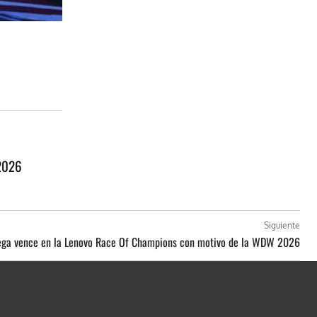
 2026
Siguiente
lega vence en la Lenovo Race Of Champions con motivo de la WDW 2026