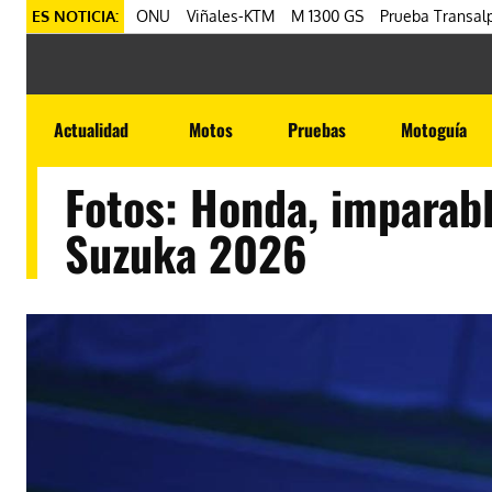
ES NOTICIA:
ONU
Viñales-KTM
M 1300 GS
Prueba Transalp
Actualidad
Motos
Pruebas
Motoguía
Fotos: Honda, imparabl
Suzuka 2026